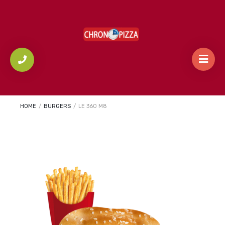
HOME
/
BURGERS
/
LE 360 M8