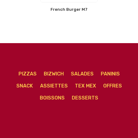
French Burger M7
PIZZAS
BIZWICH
SALADES
PANINIS
SNACK
ASSIETTES
TEX MEX
OFFRES
BOISSONS
DESSERTS