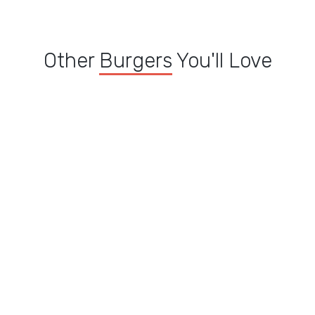
Other
Burgers
You'll Love
Le 360 M8
Triple Cheese M3