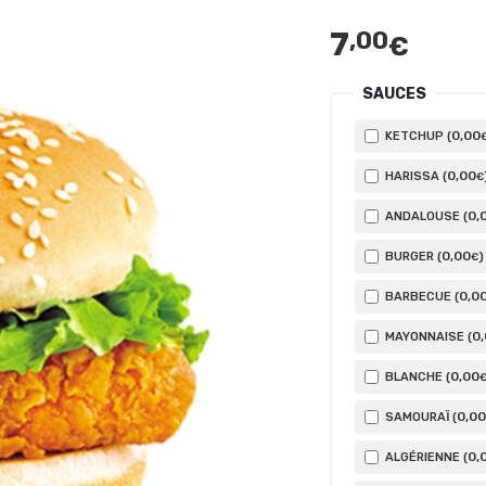
7
,00
€
SAUCES
0
,00
KETCHUP (
0
,00
HARISSA (
€
0
,
ANDALOUSE (
0
,00
BURGER (
)
€
0
,0
BARBECUE (
0
MAYONNAISE (
0
,00
BLANCHE (
0
,00
SAMOURAÏ (
0
,
ALGÉRIENNE (