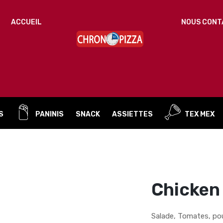
IDENTIFICATION
ACCUEIL
NOUS CONT
Mot de passe perdu ?
ADRESSE DE MESSAGERIE
*
S
PANINIS
SNACK
ASSIETTES
TEX MEX
Un mot de passe sera envoyé vers votre adresse
de messagerie.
Vos données personnelles seront utilisées pour vous
accompagner au cours de votre visite du site web, gérer
l’accès à votre compte, et pour d’autres raisons décrites dans
Chicken
politique de confidentialité
notre
.
S’ENREGISTRER
Salade, Tomates, pou