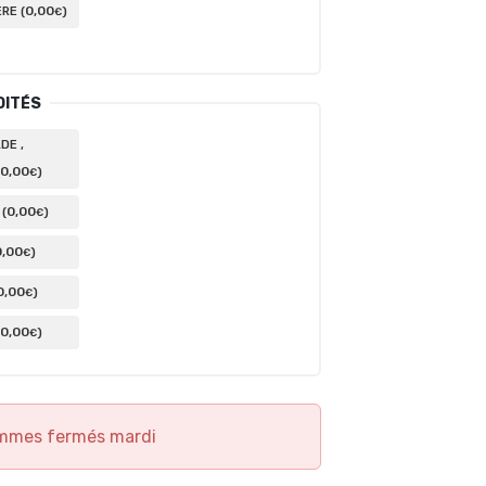
0
,00
RE (
)
€
DITÉS
DE ,
0
,00
)
€
0
,00
(
)
€
0
,00
)
€
0
,00
)
€
0
,00
)
€
mmes fermés mardi