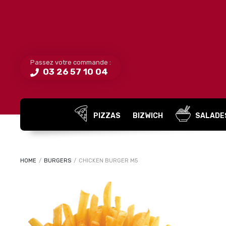
Passez votre commande :
03 26 57 10 04
PIZZAS
BIZWICH
SALADE
HOME
/
BURGERS
/
CHICKEN BURGER M5