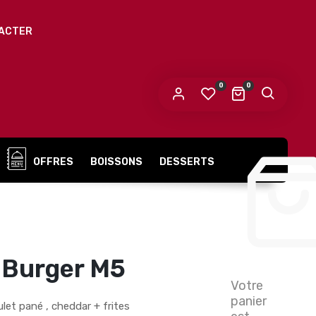
ACTER
0
0
OFFRES
BOISSONS
DESSERTS
 Burger M5
Votre
panier
let pané , cheddar + frites