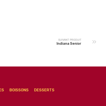
Brésilienne Senior
Provinçiale Senior
SUIVANT PRODUIT
Indiana Senior
ES
BOISSONS
DESSERTS