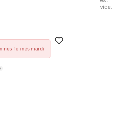
est
vide.
mmes fermés mardi
r