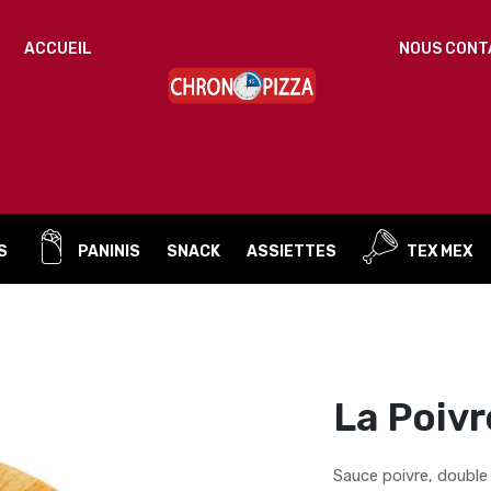
IDENTIFICATION
ACCUEIL
NOUS CONT
Mot de passe perdu ?
ADRESSE DE MESSAGERIE
*
S
PANINIS
SNACK
ASSIETTES
TEX MEX
Un mot de passe sera envoyé vers votre adresse
de messagerie.
Vos données personnelles seront utilisées pour vous
accompagner au cours de votre visite du site web, gérer
l’accès à votre compte, et pour d’autres raisons décrites dans
La Poivr
politique de confidentialité
notre
.
S’ENREGISTRER
Sauce poivre, doubl