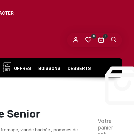
ACTER
0
0
OFFRES
BOISSONS
DESSERTS
e Senior
Votre
panier
e fromage, viande hachée , pommes de