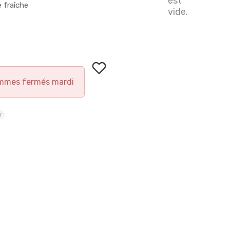
est
e fraîche
vide.
mmes fermés mardi
r