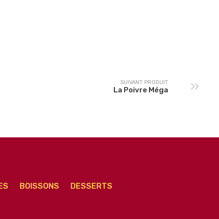
Orientale Senior
Brésilienne Senior
SUIVANT PRODUIT
La Poivre Méga
ES
BOISSONS
DESSERTS