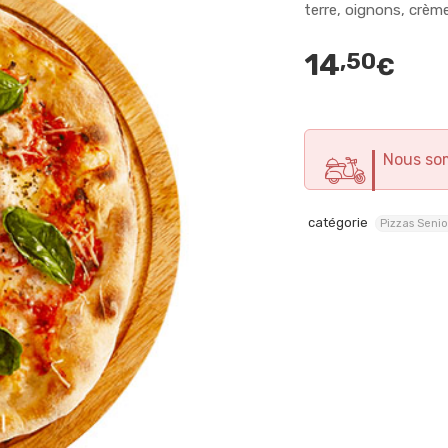
terre, oignons, crèm
14
,50
€
Nous so
catégorie
Pizzas Senio