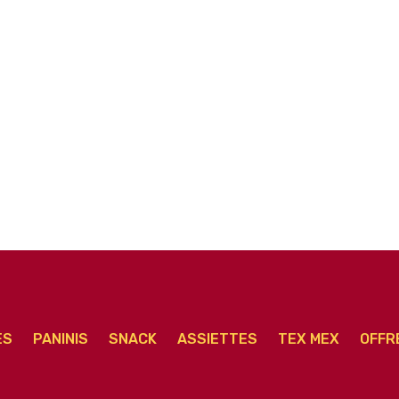
r
Fruits de Mer Senior
Neptune Senior
ES
PANINIS
SNACK
ASSIETTES
TEX MEX
OFFR