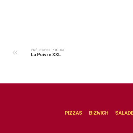
3 jambons Senior
Norvegienne Senio
PRÉCEDENT PRODUIT
La Poivre XXL
PIZZAS
BIZWICH
SALAD