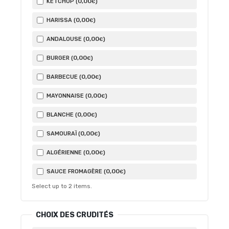
0
,00
KETCHUP (
)
€
0
,00
HARISSA (
)
€
0
,00
ANDALOUSE (
)
€
0
,00
BURGER (
)
€
0
,00
BARBECUE (
)
€
0
,00
MAYONNAISE (
)
€
0
,00
BLANCHE (
)
€
0
,00
SAMOURAÏ (
)
€
0
,00
ALGÉRIENNE (
)
€
0
,00
SAUCE FROMAGÈRE (
)
€
Select up to
2
items.
CHOIX DES CRUDITÉS