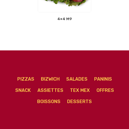
4×4 M9
PIZZAS
BIZWICH
SALADES
PANINIS
SNACK
ASSIETTES
TEX MEX
OFFRES
BOISSONS
DESSERTS