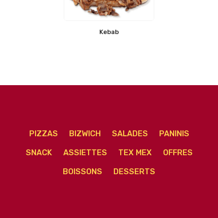
Kebab
PIZZAS
BIZWICH
SALADES
PANINIS
SNACK
ASSIETTES
TEX MEX
OFFRES
BOISSONS
DESSERTS