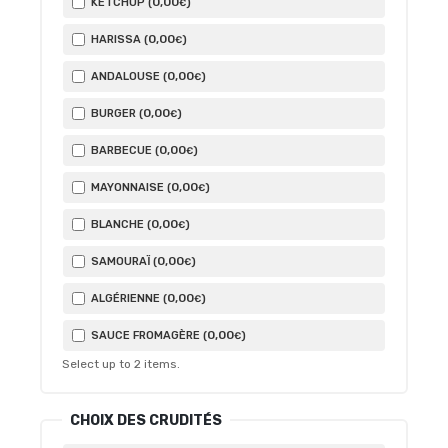
0
,00
KETCHUP (
)
€
0
,00
HARISSA (
)
€
0
,00
ANDALOUSE (
)
€
0
,00
BURGER (
)
€
0
,00
BARBECUE (
)
€
0
,00
MAYONNAISE (
)
€
0
,00
BLANCHE (
)
€
0
,00
SAMOURAÏ (
)
€
0
,00
ALGÉRIENNE (
)
€
0
,00
SAUCE FROMAGÈRE (
)
€
Select up to
2
items.
CHOIX DES CRUDITÉS