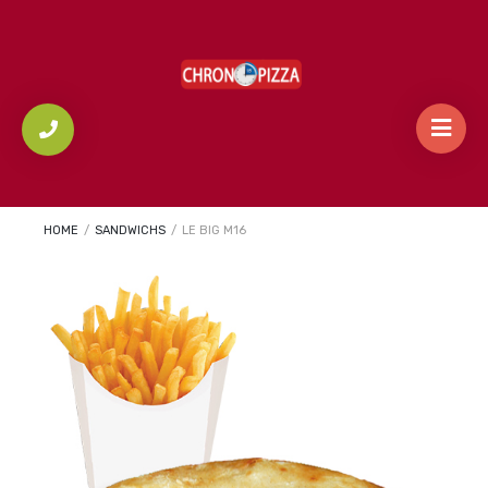
HOME
/
SANDWICHS
/
LE BIG M16