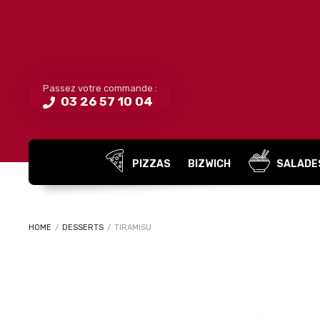
Passez votre commande :
03 26 57 10 04
PIZZAS
BIZWICH
SALADE
HOME
/
DESSERTS
/
TIRAMISU