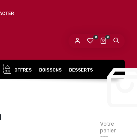
ACTER
0
0
OFFRES
BOISSONS
DESSERTS
u
Votre
panier