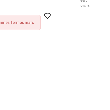
est
vide.
mmes fermés mardi