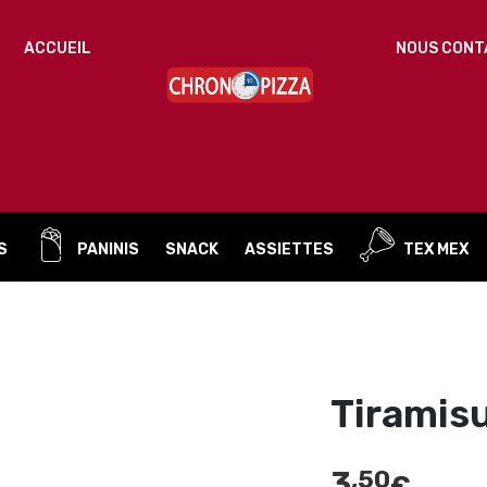
IDENTIFICATION
ACCUEIL
NOUS CONT
Mot de passe perdu ?
ADRESSE DE MESSAGERIE
*
S
PANINIS
SNACK
ASSIETTES
TEX MEX
Un mot de passe sera envoyé vers votre adresse
de messagerie.
Vos données personnelles seront utilisées pour vous
accompagner au cours de votre visite du site web, gérer
l’accès à votre compte, et pour d’autres raisons décrites dans
Tiramis
politique de confidentialité
notre
.
S’ENREGISTRER
3
,50
€