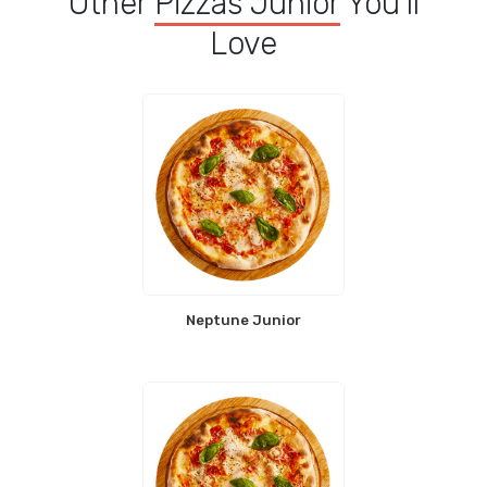
Other
Pizzas Junior
You'll
Love
Neptune Junior