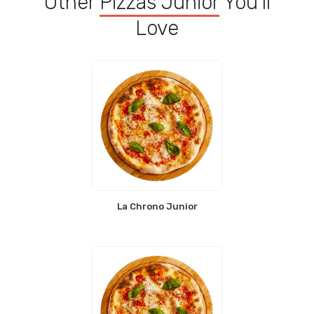
Other
Pizzas Junior
You'll
Love
La Chrono Junior