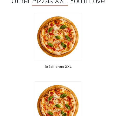
Other
Pizzas XXL
You'll Love
Brésilienne XXL