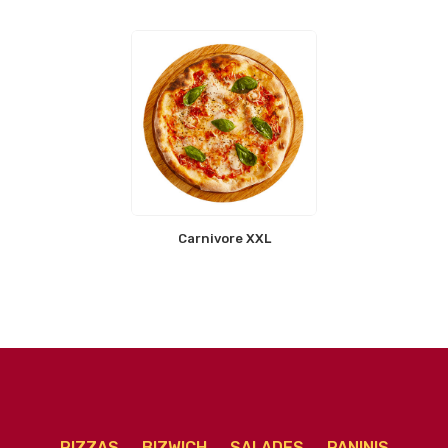
Carnivore XXL
PIZZAS
BIZWICH
SALADES
PANINIS