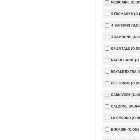
0
,0
MEXICAINE (
0
,
3 FROMAGES (
0
,0
4 SAISONS (
0
,
3 JAMBONS (
0
,0
ORIENTALE (
0
NAPOLITAINE (
ROYALE EXTRA (
0
,0
BRETONNE (
0
,0
CARNIVORE (
CALZONE SOUFFL
0
,0
LA CHRONO (
0
,00
BOURSIN (
€