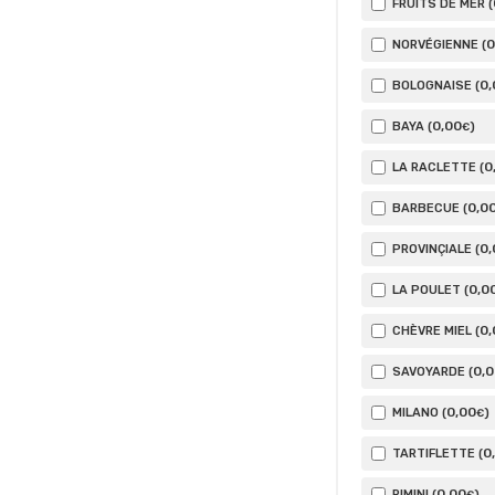
FRUITS DE MER (
0
NORVÉGIENNE (
0
BOLOGNAISE (
0
,00
BAYA (
)
€
0
LA RACLETTE (
0
,0
BARBECUE (
0
PROVINÇIALE (
0
,0
LA POULET (
0
CHÈVRE MIEL (
0
,
SAVOYARDE (
0
,00
MILANO (
)
€
0
TARTIFLETTE (
0
,00
RIMINI (
)
€