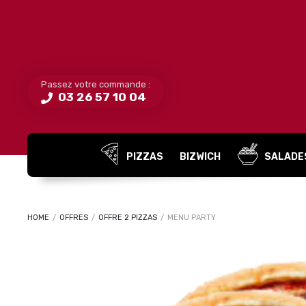
Passez votre commande :
03 26 57 10 04
PIZZAS
BIZWICH
SALADE
HOME
/
OFFRES
/
OFFRE 2 PIZZAS
/
MENU PARTY