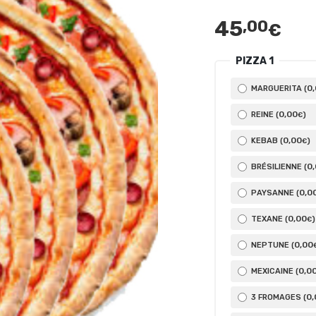
45
,00
€
PIZZA 1
0
MARGUERITA (
0
,00
REINE (
)
€
0
,00
KEBAB (
)
€
0
BRÉSILIENNE (
0
,0
PAYSANNE (
0
,00
TEXANE (
)
€
0
,00
NEPTUNE (
0
,0
MEXICAINE (
0
3 FROMAGES (