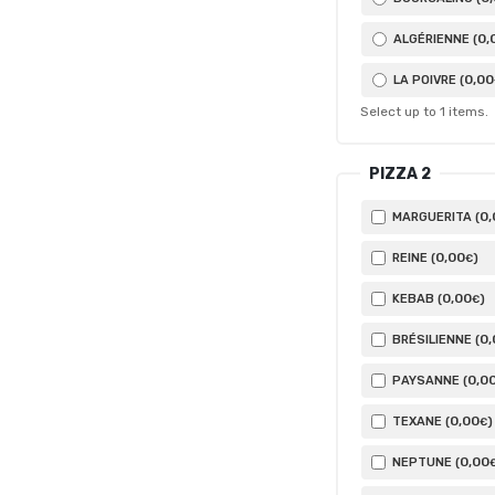
0
,
ALGÉRIENNE (
0
,00
LA POIVRE (
Select up to
1
items.
PIZZA 2
0
MARGUERITA (
0
,00
REINE (
)
€
0
,00
KEBAB (
)
€
0
BRÉSILIENNE (
0
,0
PAYSANNE (
0
,00
TEXANE (
)
€
0
,00
NEPTUNE (