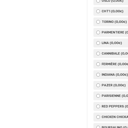
0
,00
OSLO (
)
€
0
,00
CHT’I (
)
€
0
,00
TORINO (
)
€
PARMENTIERE (
0
,00
LINA (
)
€
0
,0
CANNIBALE (
0
,00
FERMIÈRE (
0
,00
INDIANA (
)
€
0
,00
PAZER (
)
€
0
,
PARISIENNE (
RED PEPPERS (
CHICKEN CHICKA
0
BOURSALINO (