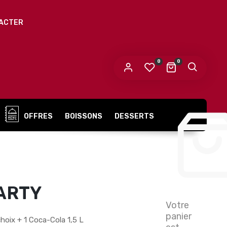
ACTER
0
0
OFFRES
BOISSONS
DESSERTS
ARTY
Votre
panier
hoix + 1 Coca-Cola 1,5 L