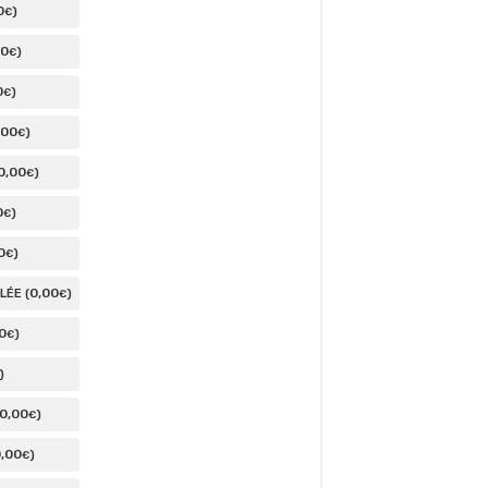
0
)
€
00
)
€
0
)
€
,00
)
€
0
,00
)
€
0
)
€
0
)
€
0
,00
ÉE (
)
€
0
)
€
)
0
,00
)
€
0
,00
)
€