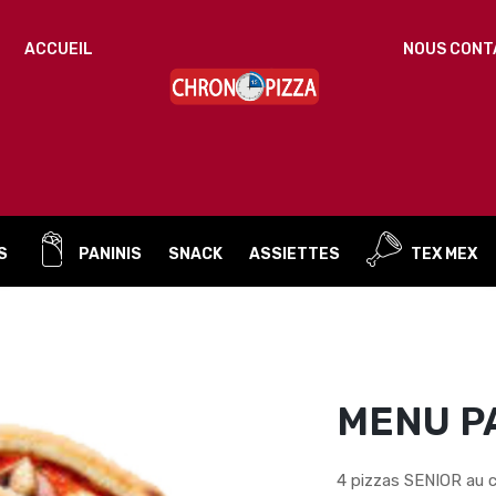
IDENTIFICATION
ACCUEIL
NOUS CONT
Mot de passe perdu ?
ADRESSE DE MESSAGERIE
*
S
PANINIS
SNACK
ASSIETTES
TEX MEX
Un mot de passe sera envoyé vers votre adresse
de messagerie.
Vos données personnelles seront utilisées pour vous
accompagner au cours de votre visite du site web, gérer
l’accès à votre compte, et pour d’autres raisons décrites dans
MENU P
politique de confidentialité
notre
.
S’ENREGISTRER
4 pizzas SENIOR au c