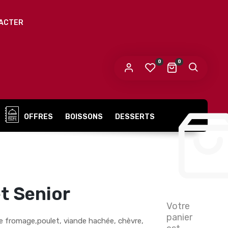
ACTER
0
0
OFFRES
BOISSONS
DESSERTS
t Senior
Votre
panier
e fromage,poulet, viande hachée, chèvre,