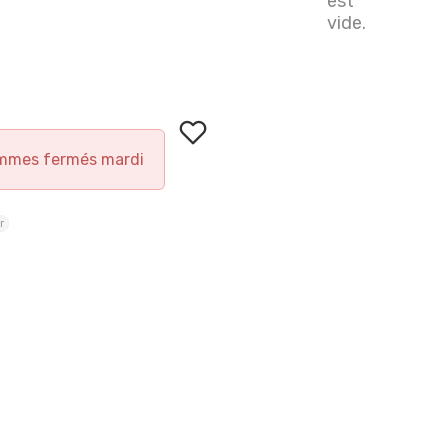
est
vide.
mmes fermés mardi
r