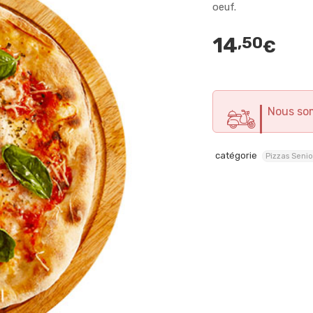
oeuf.
14
,50
€
Nous so
catégorie
Pizzas Senio