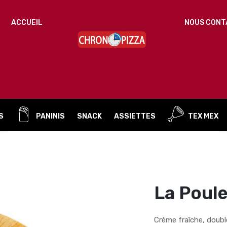
IDENTIFICATION
ACCUEIL
NOUS CONT
Mot de passe perdu ?
ADRESSE DE MESSAGERIE
*
S
PANINIS
SNACK
ASSIETTES
TEX MEX
Un mot de passe sera envoyé vers votre adresse
de messagerie.
Vos données personnelles seront utilisées pour vous
accompagner au cours de votre visite du site web, gérer
l’accès à votre compte, et pour d’autres raisons décrites dans
La Poule
politique de confidentialité
notre
.
S’ENREGISTRER
Crème fraîche, doubl