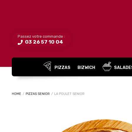
Passez votre commande :
03 26 57 10 04
PIZZAS
BIZWICH
SALADE
HOME
/
PIZZAS SENIOR
/
LA POULET SENIOR