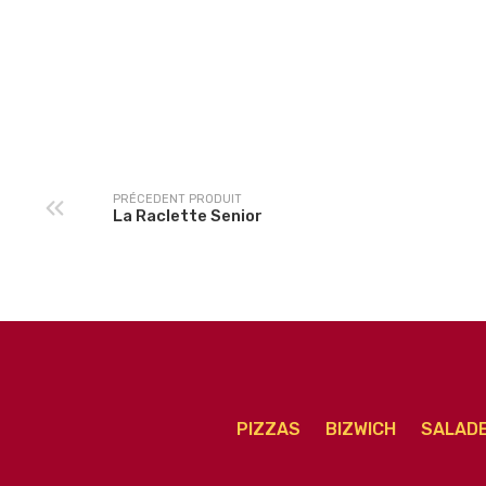
Calzone Soufflée
La Chrono Senior
Senior
PRÉCEDENT PRODUIT
La Raclette Senior
PIZZAS
BIZWICH
SALAD