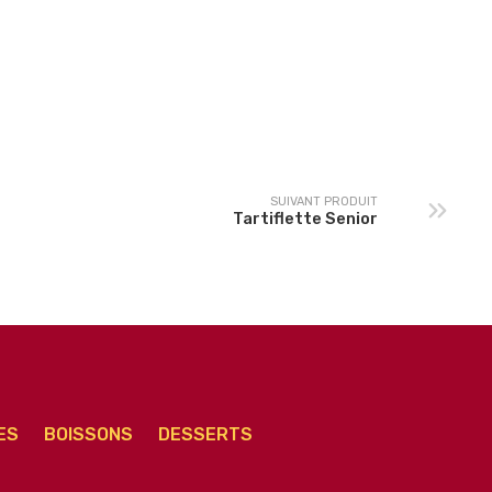
Mexicaine Senior
Carnivore Senior
SUIVANT PRODUIT
Tartiflette Senior
ES
BOISSONS
DESSERTS