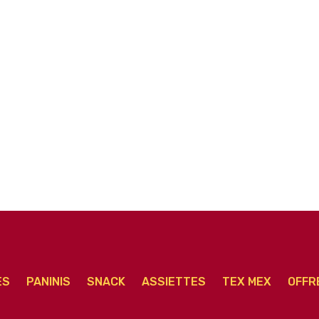
Provinçiale Senior
Royale Extra Senior
ES
PANINIS
SNACK
ASSIETTES
TEX MEX
OFFR