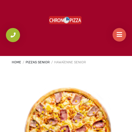
HOME
/
PIZZAS SENIOR
/
HAWAÏENNE SENIOR