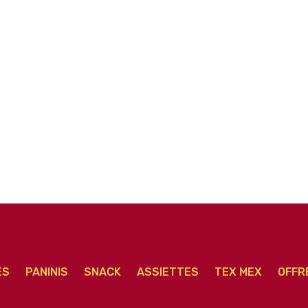
r
Royale Extra Junior
Carnivore Junior
ES
PANINIS
SNACK
ASSIETTES
TEX MEX
OFFR