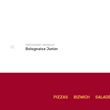
Napolitaine Junior
Norvegienne Junio
PRÉCEDENT PRODUIT
Bolognaise Junior
PIZZAS
BIZWICH
SALAD