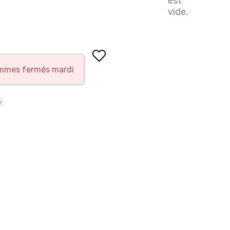
est
vide.
mmes fermés mardi
r