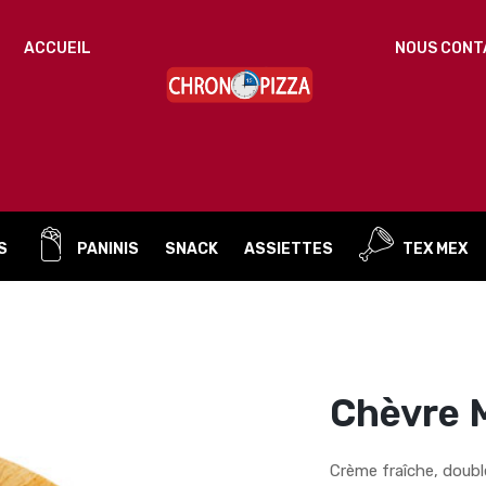
IDENTIFICATION
ACCUEIL
NOUS CONT
Mot de passe perdu ?
ADRESSE DE MESSAGERIE
*
S
PANINIS
SNACK
ASSIETTES
TEX MEX
Un mot de passe sera envoyé vers votre adresse
de messagerie.
Vos données personnelles seront utilisées pour vous
accompagner au cours de votre visite du site web, gérer
l’accès à votre compte, et pour d’autres raisons décrites dans
Chèvre M
politique de confidentialité
notre
.
S’ENREGISTRER
Crème fraîche, doubl