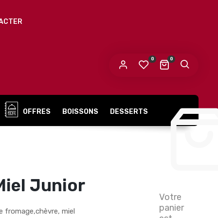
ACTER
0
0
OFFRES
BOISSONS
DESSERTS
iel Junior
Votre
panier
e fromage,chèvre, miel