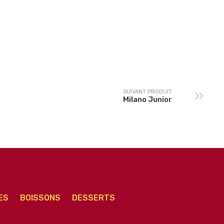
Calzone Soufflée
3 fromages Junior
Junior
SUIVANT PRODUIT
Milano Junior
ES
BOISSONS
DESSERTS