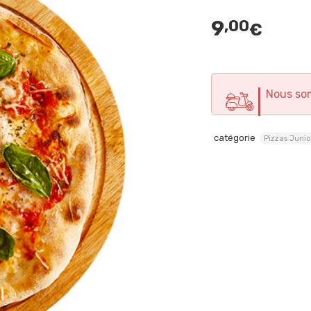
9
,00
€
Nous so
catégorie
Pizzas Junio