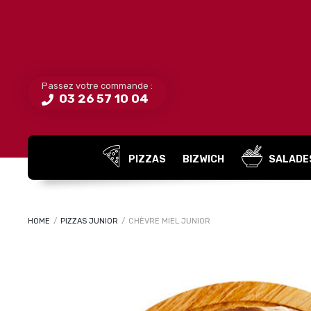
Passez votre commande :
03 26 57 10 04
PIZZAS
BIZWICH
SALADE
HOME
/
PIZZAS JUNIOR
/
CHÈVRE MIEL JUNIOR