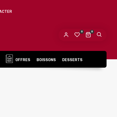
ACTER
 mot de passe sera envoyé vers votre adresse
e messagerie.
0
0
s données personnelles seront utilisées pour vous
compagner au cours de votre visite du site web, gérer
accès à votre compte, et pour d’autres raisons décrites dans
politique de confidentialité
tre
.
OFFRES
BOISSONS
DESSERTS
S’ENREGISTRER
Tacos
s