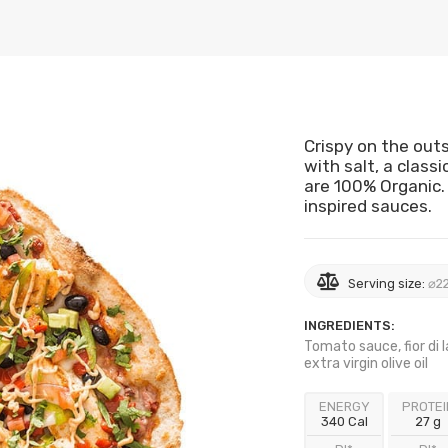
Crispy on the outs
with salt, a class
are 100% Organic. 
inspired sauces.
Serving size:
⌀22
INGREDIENTS:
Tomato sauce, fior di 
extra virgin olive oil
ENERGY
PROTEI
340 Cal
27 g