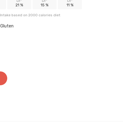
DI*
DI*
DI*
21 %
15 %
11 %
Intake based on 2000 calories diet
, Gluten