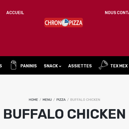
ACCUEIL
NOUS CONT
Un
MOT DE PASSE
*
d
Vo
ac
SE SOUVENIR DE MOI
l’
IDENTIFICATION
no
S
PANINIS
SNACK
ASSIETTES
TEX MEX
Mot de passe perdu ?
Sandwichs
Burger
HOME
/
MENU
/
PIZZA
/
BUFFALO CHICKEN
BUFFALO CHICKEN