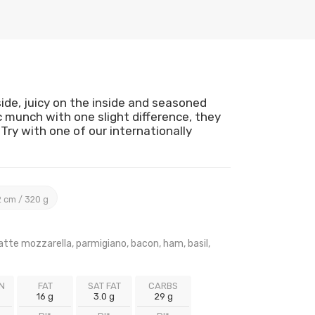
ide, juicy on the inside and seasoned
ic munch with one slight difference, they
Try with one of our internationally
 cm / 320 g
latte mozzarella, parmigiano, bacon, ham, basil,
N
FAT
SAT FAT
CARBS
16 g
3.0 g
29 g