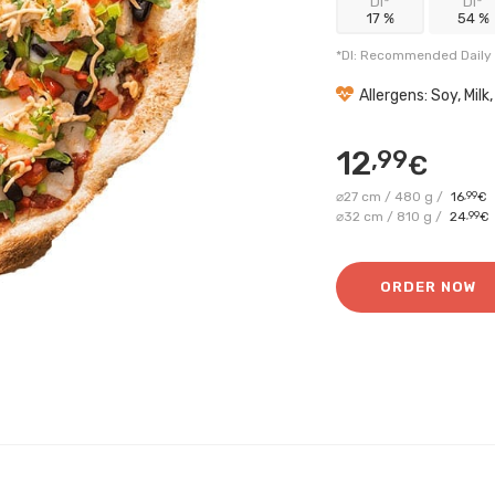
DI*
DI*
17 %
54 %
*DI: Recommended Daily 
Allergens: Soy, Milk
12
,99
€
⌀27 cm / 480 g /
16
,99
€
⌀32 cm / 810 g /
24
,99
€
ORDER NOW